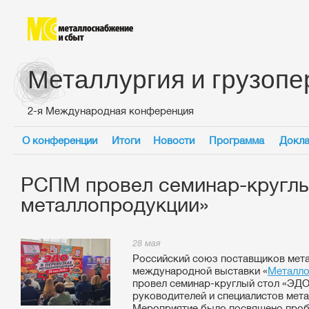
Металлургия и грузопе
2-я Международная конференция
О конференции
Итоги
Новости
Программа
Докла
РСПМ провел семинар-круглы
металлопродукции»
28 мая
Российский союз поставщиков мета
международной выставки «
Металло
провел семинар-круглый стол «ЭДО
руководителей и специалистов мет
Мероприятие было посвящено проб