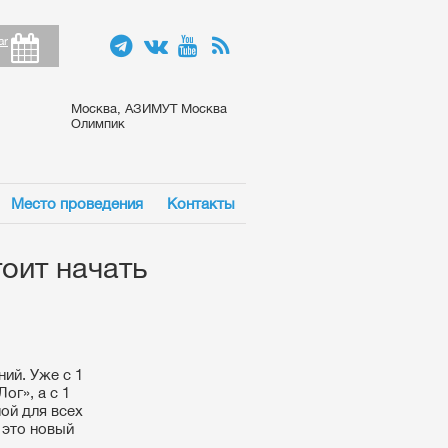
ar
Москва, АЗИМУТ Москва
Олимпик
Место проведения
Контакты
оит начать
ий. Уже с 1
ог», а с 1
ой для всех
 это новый