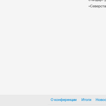
«Северста
О конференции
Итоги
Новос