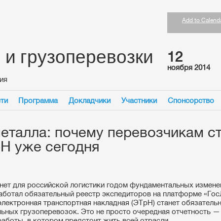
Add to Calend
 и грузоперевозки
12
ноября 2014
ия
ти
Программа
Докладчики
Участники
Спонсорство
еталла: почему перевозчикам ст
рН уже сегодня
анет для российской логистики годом фундаментальных изменен
аботал обязательный реестр экспедиторов на платформе «ГосЛ
электронная транспортная накладная (ЭТрН) станет обязательн
ьных грузоперевозок. Это не просто очередная отчетность —
работы, в котором предстоит жить всей отрасли.