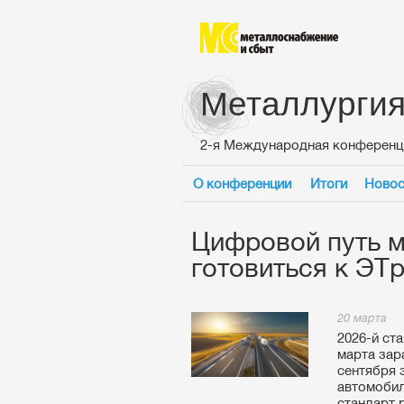
Металлургия
2-я Международная конференц
О конференции
Итоги
Новос
Цифровой путь м
готовиться к ЭТ
20 марта
2026-й ст
марта зар
сентября 
автомобил
стандарт 